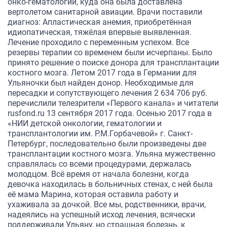
онко-гематологии, куда она была доставлена
вертолетом санитарной авиации. Врачи поставили
диагноз: Апластическая анемия, приобретённая
идиопатическая, тяжёлая впервые выявленная.
Лечение проходило с переменным успехом. Все
резервы терапии со временем были исчерпаны. Было
принято решение о поиске донора для трансплантации
костного мозга. Летом 2017 года в Германии для
Ульяночки был найден донор. Необходимые для
пересадки и сопутствующего лечения 2 634 706 руб.
перечислили телезрители «Первого канала» и читатели
rusfond.ru 13 сентября 2017 года. Осенью 2017 года в
«НИИ детской онкологии, гематологии и
трансплантологии им. Р.М.Горбачевой» г. Санкт-
Петербург, последовательно были произведены две
трансплантации костного мозга. Ульяна мужественно
справлялась со всеми процедурами, держалась
молодцом. Всё время от начала болезни, когда
девочка находилась в больничных стенах, с ней была
её мама Марина, которая оставила работу и
ухаживала за дочкой. Все мы, родственники, врачи,
надеялись на успешный исход лечения, всячески
поддерживали Ульяну, но страшная болезнь, к