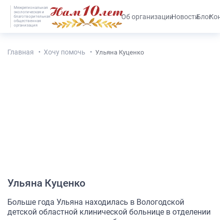
Межрегиональная
экологическая и
#25536 (без названия)
Об организации
Новости
Блог
Ко
благотворительная
общественная
организация
Главная
Хочу помочь
Ульяна Куценко
Ульяна Куценко
Больше года Ульяна находилась в Вологодской
детской областной клинической больнице в отделении