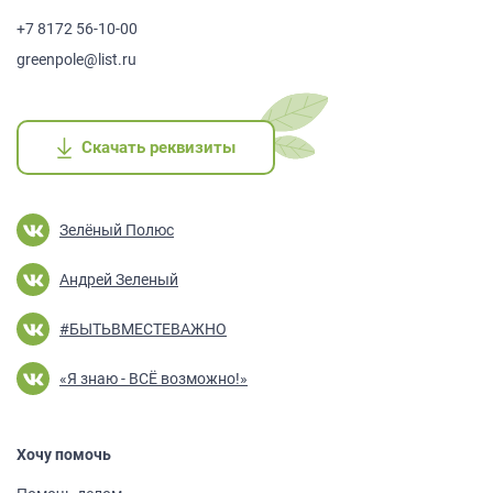
+7 8172 56-10-00
greenpole@list.ru
Скачать реквизиты
Скачать реквизиты
Скачать реквизиты
Скачать реквизиты
Скачать реквизиты
Зелёный Полюс
Андрей Зеленый
#БЫТЬВМЕСТЕВАЖНО
«Я знаю - ВСЁ возможно!»
Хочу помочь