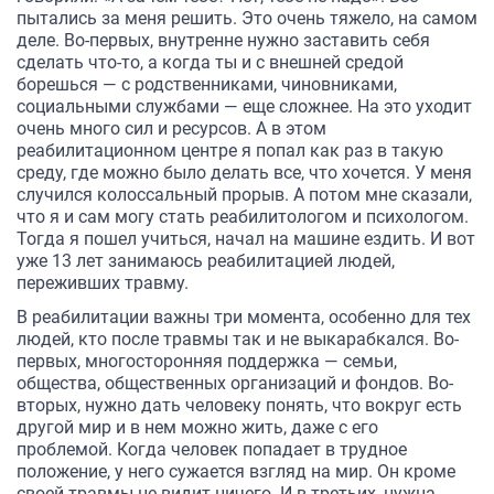
пытались за меня решить. Это очень тяжело, на самом
деле. Во-первых, внутренне нужно заставить себя
сделать что-то, а когда ты и с внешней средой
борешься — с родственниками, чиновниками,
социальными службами — еще сложнее. На это уходит
очень много сил и ресурсов. А в этом
реабилитационном центре я попал как раз в такую
среду, где можно было делать все, что хочется. У меня
случился колоссальный прорыв. А потом мне сказали,
что я и сам могу стать реабилитологом и психологом.
Тогда я пошел учиться, начал на машине ездить. И вот
уже 13 лет занимаюсь реабилитацией людей,
переживших травму.
В реабилитации важны три момента, особенно для тех
людей, кто после травмы так и не выкарабкался. Во-
первых, многосторонняя поддержка — семьи,
общества, общественных организаций и фондов. Во-
вторых, нужно дать человеку понять, что вокруг есть
другой мир и в нем можно жить, даже с его
проблемой. Когда человек попадает в трудное
положение, у него сужается взгляд на мир. Он кроме
своей травмы не видит ничего. И в-третьих, нужна