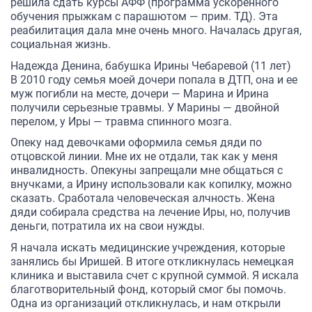
решила сдать курсы AФФ (программа ускоренного
обучения прыжкам с парашютом — прим. ТД). Эта
реабилитация дала мне очень много. Началась другая,
социальная жизнь.
Надежда Денина, бабушка Ирины Чебаревой (11 лет)
В 2010 году семья моей дочери попала в ДТП, она и ее
муж погибли на месте, дочери — Марина и Ирина
получили серьезные травмы. У Марины — двойной
перелом, у Иры — травма спинного мозга.
Опеку над девочками оформила семья дяди по
отцовской линии. Мне их не отдали, так как у меня
инвалидность. Опекуны запрещали мне общаться с
внучками, а Ирину использовали как копилку, можно
сказать. Сработала человеческая алчность. Жена
дяди собирала средства на лечение Иры, но, получив
деньги, потратила их на свои нужды.
Я начала искать медицинские учреждения, которые
занялись бы Иришей. В итоге откликнулась немецкая
клиника и выставила счет с крупной суммой. Я искала
благотворительный фонд, который смог бы помочь.
Одна из организаций откликнулась, и нам открыли