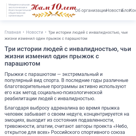
Межрегиональная
экологическая и
#25536 (без названия)
Об организации
Новости
Блог
Ко
благотворительная
общественная
организация
Главная
Новости
Три истории людей с инвалидностью, чьи
жизни изменил один прыжок с парашютом
Три истории людей с инвалидностью, чьи
жизни изменил один прыжок с
парашютом
Прыжки с парашютом — экстремальный и
популярный вид спорта. В последние годы различные
благотворительные программы активно используют
его как метод социально-психологической
реабилитации людей с инвалидностью.
Благодаря выбросу адреналина во время прыжка
человек забывает о своем недуге, концентрируется на
эмоциях, выходит из состояния подавленности,
тревожности, апатии, считают авторы проекта «Небо,
открытое для всех» Российского спортивного союза