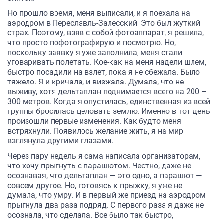
Но прошло время, меня выписали, и я поехала на
аэродром в Переславль-Залесский. Это был жуткий
страх. Поэтому, взяв с собой фотоаппарат, я решила,
что просто пофотографирую и посмотрю. Но,
поскольку заявку я уже заполнила, меня стали
уговаривать полетать. Кое-как на меня надели шлем,
быстро посадили на взлет, пока я не сбежала. Было
тяжело. Я и кричала, и визжала. Думала, что не
выживу, хотя дельтаплан поднимается всего на 200 –
300 метров. Когда я опустилась, единственная из всей
группы бросилась целовать землю. Именно в тот день
произошли первые изменения. Как будто меня
встряхнули. Появилось желание жить, я на мир
взглянула другими глазами.
Через пару недель я сама написала организаторам,
что хочу прыгнуть с парашютом. Честно, даже не
осознавая, что дельтаплан — это одно, а парашют —
совсем другое. Но, готовясь к прыжку, я уже не
думала, что умру. И в первый же приезд на аэродром
прыгнула два раза подряд. С первого раза я даже не
осознала, что сделала. Все было так быстро,