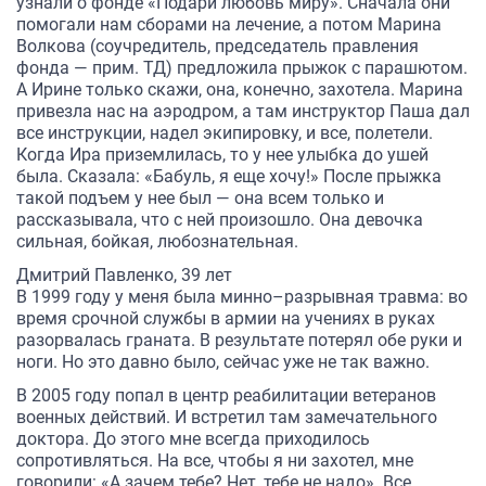
узнали о фонде «Подари любовь миру». Сначала они
помогали нам сборами на лечение, а потом Марина
Волкова (соучредитель, председатель правления
фонда — прим. ТД) предложила прыжок с парашютом.
А Ирине только скажи, она, конечно, захотела. Марина
привезла нас на аэродром, а там инструктор Паша дал
все инструкции, надел экипировку, и все, полетели.
Когда Ира приземлилась, то у нее улыбка до ушей
была. Сказала: «Бабуль, я еще хочу!» После прыжка
такой подъем у нее был — она всем только и
рассказывала, что с ней произошло. Она девочка
сильная, бойкая, любознательная.
Дмитрий Павленко, 39 лет
В 1999 году у меня была минно–разрывная травма: во
время срочной службы в армии на учениях в руках
разорвалась граната. В результате потерял обе руки и
ноги. Но это давно было, сейчас уже не так важно.
В 2005 году попал в центр реабилитации ветеранов
военных действий. И встретил там замечательного
доктора. До этого мне всегда приходилось
сопротивляться. На все, чтобы я ни захотел, мне
говорили: «А зачем тебе? Нет, тебе не надо». Все