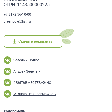
ОГРН: 1143500000225
+7 8172 56-10-00
greenpole@list.ru
Скачать реквизиты
Скачать реквизиты
Скачать реквизиты
Скачать реквизиты
Скачать реквизиты
Зелёный Полюс
Андрей Зеленый
#БЫТЬВМЕСТЕВАЖНО
«Я знаю - ВСЁ возможно!»
Хочу помочь