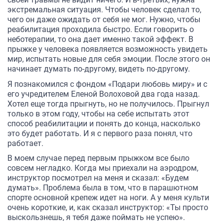
экстремальная ситуация. Чтобы человек сделал то,
чего он даже ожидать от себя не мог. Нужно, чтобы
реабилитация проходила быстро. Если говорить о
неботерапии, то она дает именно такой эффект. В
прыжке у человека появляется возможность увидеть
мир, испытать новые для себя эмоции. После этого он
начинает думать по-другому, видеть по-другому.
Я познакомился с фондом «Подари любовь миру» и с
его учредителем Еленой Волоховой два года назад.
Хотел еще тогда прыгнуть, но не получилось. Прыгнул
только в этом году, чтобы на себе испытать этот
способ реабилитации и понять до конца, насколько
это будет работать. И я с первого раза понял, что
работает.
В моем случае перед первым прыжком все было
совсем негладко. Когда мы приехали на аэродром,
инструктор посмотрел на меня и сказал: «Будем
думать». Проблема была в том, что в парашютном
спорте основной крепеж идет на ноги. А у меня культи
очень короткие, и, как сказал инструктор: «Ты просто
выскользнешь, я тебя даже поймать не успею».