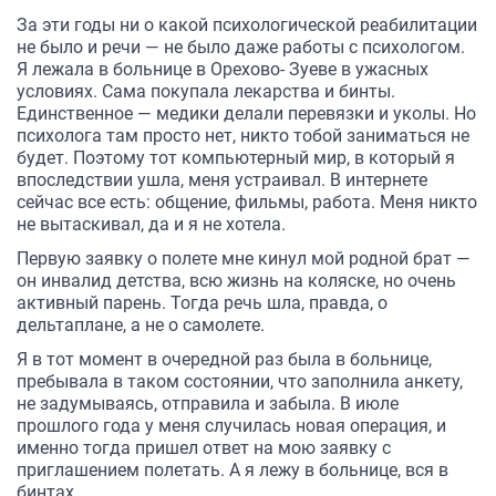
За эти годы ни о какой психологической реабилитации
не было и речи — не было даже работы с психологом.
Я лежала в больнице в Орехово- Зуеве в ужасных
условиях. Сама покупала лекарства и бинты.
Единственное — медики делали перевязки и уколы. Но
психолога там просто нет, никто тобой заниматься не
будет. Поэтому тот компьютерный мир, в который я
впоследствии ушла, меня устраивал. В интернете
сейчас все есть: общение, фильмы, работа. Меня никто
не вытаскивал, да и я не хотела.
Первую заявку о полете мне кинул мой родной брат —
он инвалид детства, всю жизнь на коляске, но очень
активный парень. Тогда речь шла, правда, о
дельтаплане, а не о самолете.
Я в тот момент в очередной раз была в больнице,
пребывала в таком состоянии, что заполнила анкету,
не задумываясь, отправила и забыла. В июле
прошлого года у меня случилась новая операция, и
именно тогда пришел ответ на мою заявку с
приглашением полетать. А я лежу в больнице, вся в
бинтах.