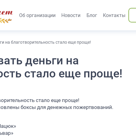
вания)
Об организации
Новости
Блог
Контакты
ги на благотворительность стало еще проще!
ать деньги на
ость стало еще проще!
ворительность стало еще проще!
новлены боксы для денежных пожертвований.
 Пацюк»
львар»