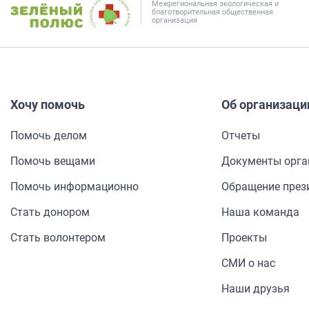
Межрегиональная экологическая и
благотворительная общественная
организация
Хочу помочь
Об организаци
Помочь делом
Отчеты
Помочь вещами
Документы орга
Помочь информа­ционно
Обращение през
Стать донором
Наша команда
Стать волонтером
Проекты
СМИ о нас
Наши друзья