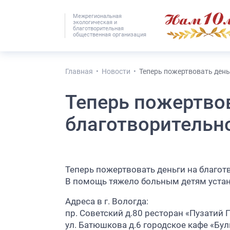
Межрегиональная
экологическая и
#25536 (без наз
благотворительная
общественная организация
Главная
Новости
Теперь пожертвовать день
Теперь пожертвов
благотворительн
Теперь пожертвовать деньги на благот
В помощь тяжело больным детям уста
Адреса в г. Вологда:
пр. Советский д.80 ресторан «Пузатий
ул. Батюшкова д.6 городское кафе «Бу