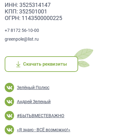
ИНН: 3525314147
КПП: 352501001
ОГРН: 1143500000225
+7 8172 56-10-00
greenpole@list.ru
Скачать реквизиты
Скачать реквизиты
Скачать реквизиты
Скачать реквизиты
Скачать реквизиты
Зелёный Полюс
Андрей Зеленый
#БЫТЬВМЕСТЕВАЖНО
«Я знаю - ВСЁ возможно!»