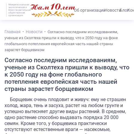
Межрегиональная
экологическая и
#25536 (без названия)
Об организации
Новости
Блог
Ко
благотворительная
общественная
организация
Главная
Новости
Согласно последним исследованиям,
ученые из Сколтеха пришли к выводу, что к 2050 году на фоне
глобального потепления европейская часть нашей страны
зарастет борщевиком
Согласно последним исследованиям,
ученые из Сколтеха пришли к выводу, что
к 2050 году на фоне глобального
потепления европейская часть нашей
страны зарастет борщевиком
Борщевик очень плодовит и живуч: ему не страшен
холод, жара, тень и засуха, растет на любом грунте и
успешно вытесняет другие виды растений. В среднем,
одно растение способно выдавать порядка 20 000
семян. Кроме того, у борщевика практически
отсутствуют естественные враги — насекомые,