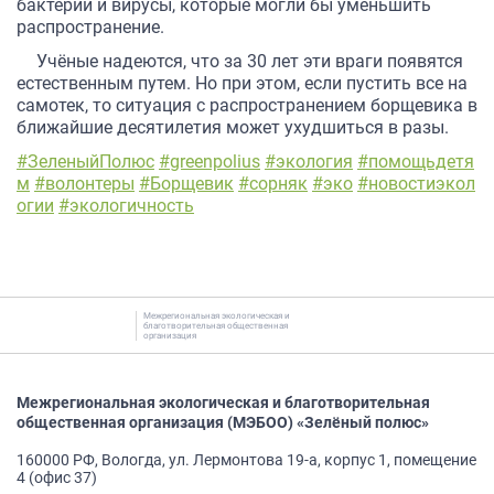
бактерии и вирусы, которые могли бы уменьшить
распространение.
Учёные надеются, что за 30 лет эти враги появятся
естественным путем. Но при этом, если пустить все на
самотек, то ситуация с распространением борщевика в
ближайшие десятилетия может ухудшиться в разы.
#ЗеленыйПолюс
#greenpolius
#экология
#помощьдетя
м
#волонтеры
#Борщевик
#сорняк
#эко
#новостиэкол
огии
#экологичность
Межрегиональная экологическая и
благотворительная общественная
организация
Межрегиональная экологическая и благотворительная
общественная организация (МЭБОО) «Зелёный полюс»
160000 РФ, Вологда, ул. Лермонтова 19-а, корпус 1, помещение
4 (офис 37)