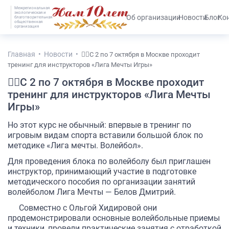
Межрегиональная
экологическая и
#25536 (без названия)
Об организации
Новости
Блог
Ко
благотворительная
общественная
организация
Главная
Новости
🤾‍♀С 2 по 7 октября в Москве проходит
тренинг для инструкторов «Лига Мечты Игры»
🤾‍♀С 2 по 7 октября в Москве проходит
тренинг для инструкторов «Лига Мечты
Игры»
Но этот курс не обычный: впервые в тренинг по
игровым видам спорта вставили большой блок по
методике «Лига мечты. Волейбол».
Для проведения блока по волейболу был приглашен
инструктор, принимающий участие в подготовке
методического пособия по организации занятий
волейболом Лига Мечты — Белов Дмитрий.
Совместно с Ольгой Хидировой они
продемонстрировали основные волейбольные приемы
и техники, провели практические занятия с отработкой