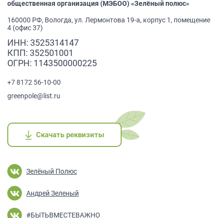
общественная организация (МЭБОО) «Зелёный полюс»
160000 РФ, Вологда, ул. Лермонтова 19-а, корпус 1, помещение
4 (офис 37)
ИНН: 3525314147
КПП: 352501001
ОГРН: 1143500000225
+7 8172 56-10-00
greenpole@list.ru
Скачать реквизиты
Скачать реквизиты
Скачать реквизиты
Скачать реквизиты
Скачать реквизиты
Зелёный Полюс
Андрей Зеленый
#БЫТЬВМЕСТЕВАЖНО