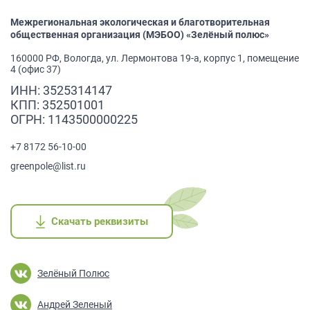
Межрегиональная экологическая и благотворительная
общественная организация (МЭБОО) «Зелёный полюс»
160000 РФ, Вологда, ул. Лермонтова 19-а, корпус 1, помещение
4 (офис 37)
ИНН: 3525314147
КПП: 352501001
ОГРН: 1143500000225
+7 8172 56-10-00
greenpole@list.ru
Скачать реквизиты
Скачать реквизиты
Скачать реквизиты
Скачать реквизиты
Скачать реквизиты
Зелёный Полюс
Андрей Зеленый