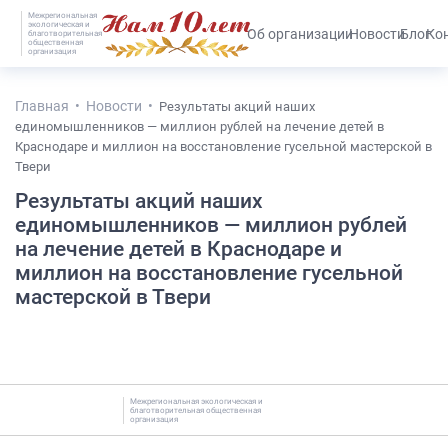
Межрегиональная
экологическая и
#25536 (без названия)
Об организации
Новости
Блог
Ко
благотворительная
общественная
организация
Главная
Новости
Результаты акций наших
единомышленников — миллион рублей на лечение детей в
Краснодаре и миллион на восстановление гусельной мастерской в
Твери
Результаты акций наших
единомышленников — миллион рублей
на лечение детей в Краснодаре и
миллион на восстановление гусельной
мастерской в Твери
Межрегиональная экологическая и
благотворительная общественная
организация