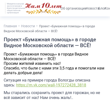
Межрегиональная
экологическая и
#25536 (без названия)
Об организации
Новости
Блог
Ко
благотворительная
общественная
организация
Главная
Новости
Проект «Бумажная помощь» в городе
Видное Московской области — ВСЁ!
Проект «Бумажная помощь» в городе
Видное Московской области — ВСЁ!
Проект «Бумажная помощь» в городе Видное
Московской области — ВСЁ!
Просим жителей извинить нас!
Спасибо, что были с нами эти 3,5 года и помогали нам
делать добрые дела!
Ситуация на примере города Вологды описана
здесь:
https://m.vk.com/wall-197272428_3818
Мы старались сохранить проект для горожан, но не
всё зависит от нас! Нам очень жаль!..