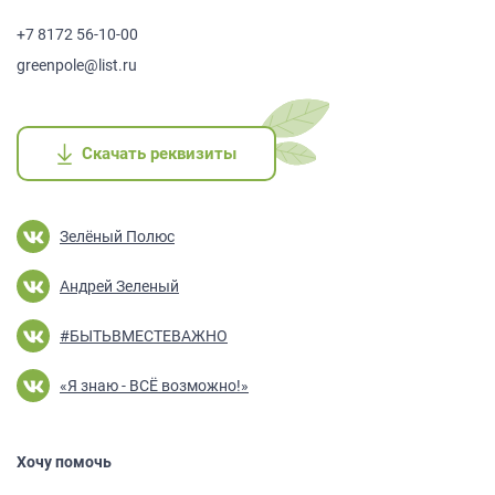
+7 8172 56-10-00
greenpole@list.ru
Скачать реквизиты
Скачать реквизиты
Скачать реквизиты
Скачать реквизиты
Скачать реквизиты
Зелёный Полюс
Андрей Зеленый
#БЫТЬВМЕСТЕВАЖНО
«Я знаю - ВСЁ возможно!»
Хочу помочь