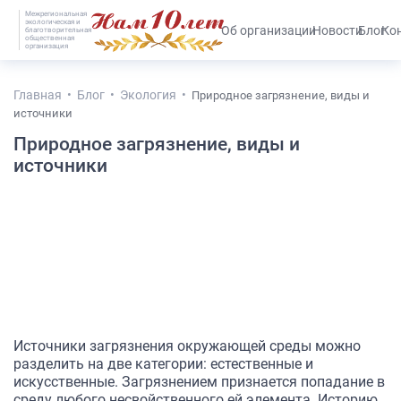
Межрегиональная
экологическая и
#25536 (без названия)
Об организации
Новости
Блог
Ко
благотворительная
общественная
организация
Главная
Блог
Экология
Природное загрязнение, виды и
источники
Природное загрязнение, виды и
источники
Источники загрязнения окружающей среды можно
разделить на две категории: естественные и
искусственные. Загрязнением признается попадание в
среду любого несвойственного ей элемента. Историю