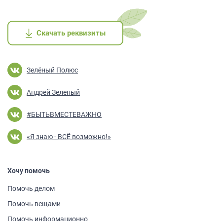
Скачать реквизиты
Скачать реквизиты
Скачать реквизиты
Скачать реквизиты
Скачать реквизиты
Зелёный Полюс
Андрей Зеленый
#БЫТЬВМЕСТЕВАЖНО
«Я знаю - ВСЁ возможно!»
Хочу помочь
Помочь делом
Помочь вещами
Помочь информа­ционно