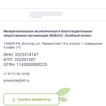
Межрегиональная экологическая и
благотворительная общественная
организация
Межрегиональная экологическая и благотворительная
общественная организация (МЭБОО) «Зелёный полюс»
160000 РФ, Вологда, ул. Лермонтова 19-а, корпус 1, помещение
4 (офис 37)
ИНН: 3525314147
КПП: 352501001
ОГРН: 1143500000225
+7 8172 56-10-00
greenpole@list.ru
Скачать реквизиты
Скачать реквизиты
Скачать реквизиты
Скачать реквизиты
Скачать реквизиты