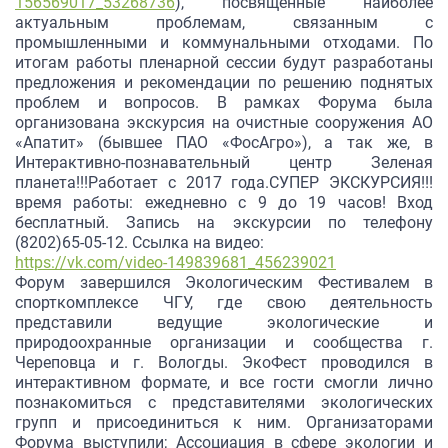
156569017_53268736
), посвященные наиболее
актуальным проблемам, связанным с
промышленными и коммунальными отходами. По
итогам работы пленарной сессии будут разработаны
предложения и рекомендации по решению поднятых
проблем и вопросов. В рамках Форума была
организована экскурсия на очистные сооружения АО
«Апатит» (бывшее ПАО «ФосАгро»), а так же, в
Интерактивно-познавательный центр Зеленая
планета!!!Работает с 2017 года.СУПЕР ЭКСКУРСИЯ!!!
время работы: ежедневно с 9 до 19 часов! Вход
бесплатный. Запись на экскурсии по телефону
(8202)65-05-12. Ссылка на видео:
https://vk.com/video-149839681_456239021
Форум завершился Экологическим Фестивалем в
спорткомплексе ЧГУ, где свою деятельность
представили ведущие экологические и
природоохранные организации и сообщества г.
Череповца и г. Вологды. ЭкоФест проводился в
интерактивном формате, и все гости смогли лично
познакомиться с представителями экологических
групп и присоединиться к ним. Организаторами
Форума выступили; Ассоциация в сфере экологии и