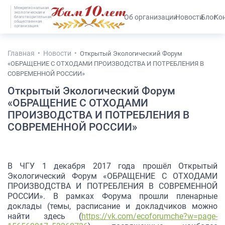
Межрегиональная
экологическая и
#25536 (без названия)
Об организации
Новости
Блог
Ко
благотворительная
общественная
организация
Главная
Новости
Открытый Экологический Форум
«ОБРАЩЕНИЕ С ОТХОДАМИ ПРОИЗВОДСТВА И ПОТРЕБЛЕНИЯ В
СОВРЕМЕННОЙ РОССИИ»
Открытый Экологический Форум
«ОБРАЩЕНИЕ С ОТХОДАМИ
ПРОИЗВОДСТВА И ПОТРЕБЛЕНИЯ В
СОВРЕМЕННОЙ РОССИИ»
В ЧГУ 1 декабря 2017 года прошёл Открытый
Экологический Форум «ОБРАЩЕНИЕ С ОТХОДАМИ
ПРОИЗВОДСТВА И ПОТРЕБЛЕНИЯ В СОВРЕМЕННОЙ
РОССИИ». В рамках Форума прошли пленарные
доклады (темы, расписание и докладчиков можно
найти здесь (
https://vk.com/ecoforumche?w=page-