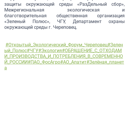
защиты окружающей среды «РазДельный сбор»,
Межрегиональная экологическая и
благотворительная общественная организация
«Зеленый Полюс», ЧГУ, Департамент охраны
окружающей среды г. Череповец.
#Открытый_Экологический_Форум_Череповец
#Зелен
ый_Полюс
#ЧГУ
#Экология
#ОБРАЩЕНИЕ_С_ОТХОДАМ
И_ПРОИЗВОДСТВА_И_ПОТРЕБЛЕНИЯ_В_СОВРЕМЕННО
Й_РОССИИ
#ПАО_ФосАгро
#АО_Апатит
#Зелёная_планет
а