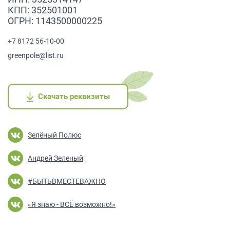
КПП: 352501001
ОГРН: 1143500000225
+7 8172 56-10-00
greenpole@list.ru
Скачать реквизиты
Скачать реквизиты
Скачать реквизиты
Скачать реквизиты
Скачать реквизиты
Зелёный Полюс
Андрей Зеленый
#БЫТЬВМЕСТЕВАЖНО
«Я знаю - ВСЁ возможно!»