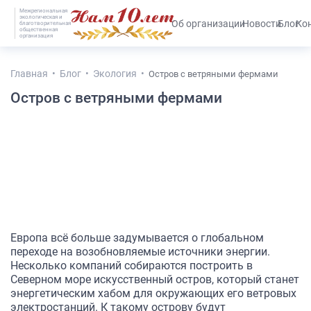
Межрегиональная
экологическая и
#25536 (без названия)
Об организации
Новости
Блог
Ко
благотворительная
общественная
организация
Главная
Блог
Экология
Остров с ветряными фермами
Остров с ветряными фермами
Европа всё больше задумывается о глобальном
переходе на возобновляемые источники энергии.
Несколько компаний собираются построить в
Северном море искусственный остров, который станет
энергетическим хабом для окружающих его ветровых
электростанций. К такому острову будут