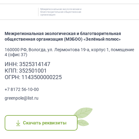
Межрегиональная экологическая и
благотворительная общественная
организация
Межрегиональная экологическая и благотворительная
общественная организация (МЭБОО) «Зелёный полюс»
160000 РФ, Вологда, ул. Лермонтова 19-а, корпус 1, помещение
4 (офис 37)
ИНН: 3525314147
КПП: 352501001
ОГРН: 1143500000225
+7 8172 56-10-00
greenpole@list.ru
Скачать реквизиты
Скачать реквизиты
Скачать реквизиты
Скачать реквизиты
Скачать реквизиты