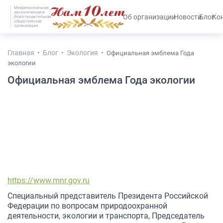
Межрегиональная
экологическая и
#25536 (без названия)
Об организации
Новости
Блог
Ко
благотворительная
общественная
организация
Главная
Блог
Экология
Официальная эмблема Года
экологии
Официальная эмблема Года экологии
https://www.mnr.gov.ru
Специальный представитель Президента Российской
Федерации по вопросам природоохранной
деятельности, экологии и транспорта, Председатель