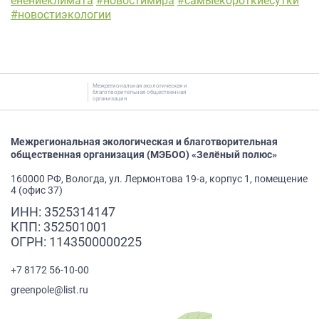
енениеклимата
#новостимира
#самыекороткиесутки
#новостиэкологии
Межрегиональная экологическая и
благотворительная общественная
организация
Межрегиональная экологическая и благотворительная
общественная организация (МЭБОО) «Зелёный полюс»
160000 РФ, Вологда, ул. Лермонтова 19-а, корпус 1, помещение
4 (офис 37)
ИНН: 3525314147
КПП: 352501001
ОГРН: 1143500000225
+7 8172 56-10-00
greenpole@list.ru