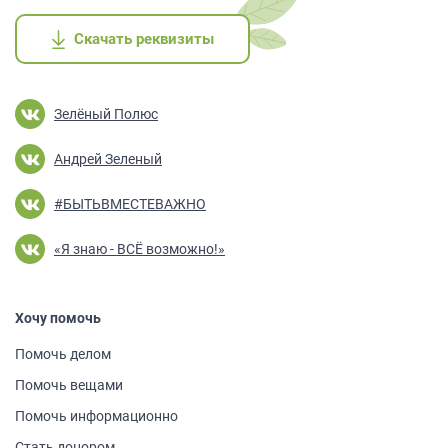
Скачать реквизиты
Скачать реквизиты
Скачать реквизиты
Скачать реквизиты
Скачать реквизиты
Зелёный Полюс
Андрей Зеленый
#БЫТЬВМЕСТЕВАЖНО
«Я знаю - ВСЁ возможно!»
Хочу помочь
Помочь делом
Помочь вещами
Помочь информа­ционно
Стать донором