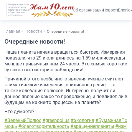
Межрегиональная
экологическая и
#25536 (без названия)
Об организации
Новости
Блог
Ко
благотворительная
общественная
организация
Главная
Новости
Очередные новости!
Очередные новости!
Наша планета начала вращаться быстрее. Измерения
показали, что 29 июля длилось на 1,59 миллисекунды
меньше привычных нам 24 часов. Это самые короткие
сутки за всю историю наблюдений!
Причиной этого необычного явления ученые считают
климатические изменения, приливное трение,
а
также колебания полюсов. Интересно, получит ли
данное явление какое-то продолжение, и повлияет ли в
будущем на какие-то процессы на планете?
Что думаете?
#ЗелёныйПолюс
#greenpolius
#экология
#БумажнаяПо
мощь
#благотворительность
#вращениепланеты
#изм