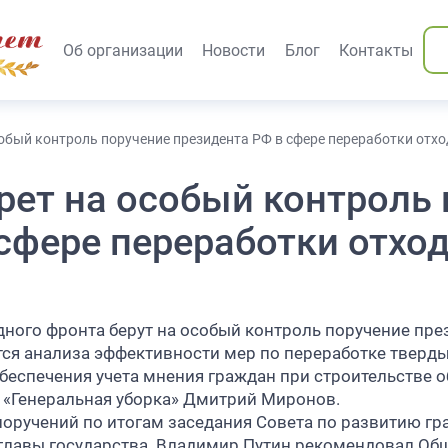
вания)
Об организации
Новости
Блог
Контакты
обый контроль поручение президента РФ в сфере переработки отх
рет на особый контроль 
сфере переработки отхо
ного фронта берут на особый контроль поручение пре
тся анализа эффективности мер по переработке тверд
беспечения учета мнения граждан при строительстве о
 «Генеральная уборка» Дмитрий Миронов.
поручений по итогам заседания Совета по развитию гр
 главы государства. Владимир Путин рекомендовал Об