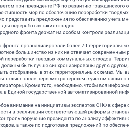
ветом при президенте РФ по развитию гражданского 
ективность мер по обеспечению переработки твердых
имо представить предложения по обеспечению учета мн
 для переработки таких отходов.
ародного фронта держат на особом контроле реализа
 фронта проанализировали более 70 территориальных
лютное большинство из них не отвечает современным 
ой переработки твердых коммунальных отходов. Терр
 должны быть лучше синхронизированы друг с другом, 
ть отображены в этих территориальных схемах. Мы вы
 только после пересмотра терсхем с учетом наших п
ераторы. Кроме того, необходимо, чтобы вся информа
на в Единой государственной автоматизированной инф
обое внимание на инициативы экспертов ОНФ в сфере 
нности в реализации соответствующей реформы станови
контроль поручение президента по анализу эффективн
ходов, а также по подготовке предложений по обеспеч