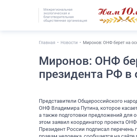
Межрегиональная
экологическая и
#25536 (без наз
благотворительная
общественная организация
Главная
Новости
Миронов: ОНФ берет на ос
Миронов: ОНФ бе
президента РФ в 
Представители Общероссийского народ
ОНФ Владимира Путина, которое касае
а также подготовки предложений для о
этом заявил координатор проекта ОНФ
Президент России подписал перечень 
правам человека, сообщается на сайте