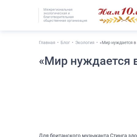
Межрегиональная
экологическая и
#25536 (без наз
благотворительная
общественная организация
Главная
Блог
Экология
«Мир нуждается в
«Мир нуждается 
Для британского музыканта Стинга зд