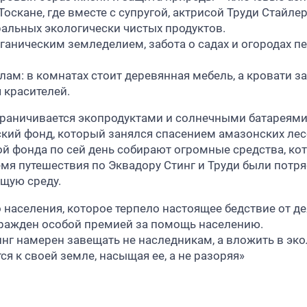
Тоскане, где вместе с супругой, актрисой Труди Стайле
альных экологически чистых продуктов.
рганическим земледелием, забота о садах и огородах 
илам: в комнатах стоит деревянная мебель, а кровати 
 красителей.
граничивается экопродуктами и солнечными батареями. 
кий фонд, который занялся спасением амазонских лес
й фонда по сей день собирают огромные средства, ко
мя путешествия по Эквадору Стинг и Труди были потря
щую среду.
 населения, которое терпело настоящее бедствие от д
агражден особой премией за помощь населению.
нг намерен завещать не наследникам, а вложить в эк
я к своей земле, насыщая ее, а не разоряя»