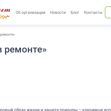
вания)
Об организации
Новости
Блог
Контакты
 ремонте»
в ремонте»
оровый образ жизни и защита природы – ключевые ас