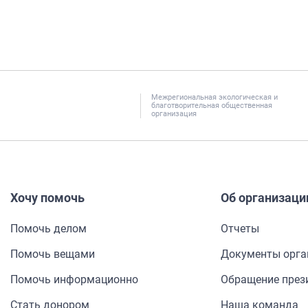
Межрегиональная экологическая и
благотворительная общественная
организация
Хочу помочь
Об организаци
Помочь делом
Отчеты
Помочь вещами
Документы орга
Помочь информа­ционно
Обращение през
Стать донором
Наша команда