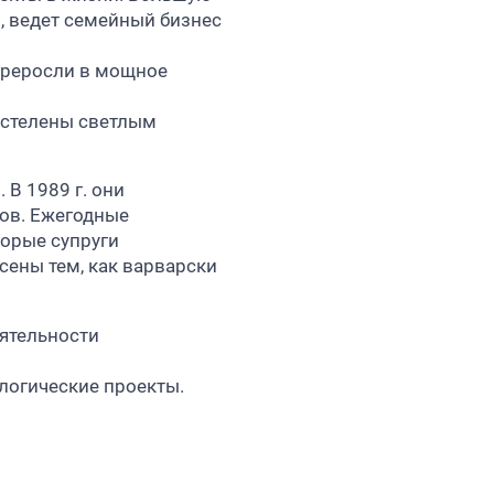
р, ведет семейный бизнес
переросли в мощное
застелены светлым
В 1989 г. они
ов. Ежегодные
торые супруги
сены тем, как варварски
еятельности
ологические проекты.