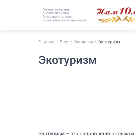
Межрегиональная
экологическая и
#25536 (без наз
благотворительная
общественная организация
Главная
Блог
Экология
Экотуризм
Экотуризм
Экотуризм – это направление отдыха и 