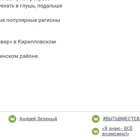
уехать в глушь, подальше
мые популярные регионы
евер» в Кирилловском
инском районе.
Андрей Зеленый
#БЫТЬВМЕСТЕ
«Я знаю - ВСЁ
возможно!»