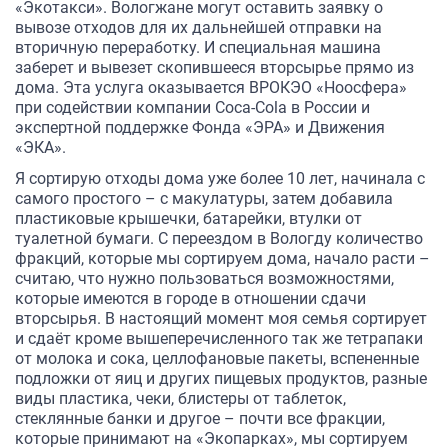
«Экотакси». Вологжане могут оставить заявку о
вывозе отходов для их дальнейшей отправки на
вторичную переработку. И специальная машина
заберет и вывезет скопившееся вторсырье прямо из
дома. Эта услуга оказывается ВРОКЭО «Ноосфера»
при содействии компании Coca-Cola в России и
экспертной поддержке Фонда «ЭРА» и Движения
«ЭКА».
Я сортирую отходы дома уже более 10 лет, начинала с
самого простого – с макулатуры, затем добавила
пластиковые крышечки, батарейки, втулки от
туалетной бумаги. С переездом в Вологду количество
фракций, которые мы сортируем дома, начало расти –
считаю, что нужно пользоваться возможностями,
которые имеются в городе в отношении сдачи
вторсырья. В настоящий момент моя семья сортирует
и сдаёт кроме вышеперечисленного так же тетрапаки
от молока и сока, целлофановые пакеты, вспененные
подложки от яиц и других пищевых продуктов, разные
виды пластика, чеки, блистеры от таблеток,
стеклянные банки и другое – почти все фракции,
которые принимают на «Экопарках», мы сортируем