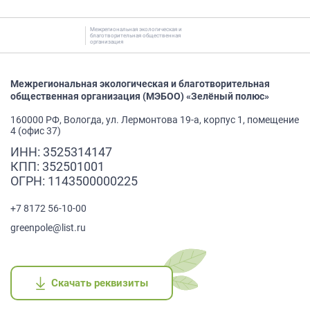
Межрегиональная экологическая и
благотворительная общественная
организация
Межрегиональная экологическая и благотворительная
общественная организация (МЭБОО) «Зелёный полюс»
160000 РФ, Вологда, ул. Лермонтова 19-а, корпус 1, помещение
4 (офис 37)
ИНН: 3525314147
КПП: 352501001
ОГРН: 1143500000225
+7 8172 56-10-00
greenpole@list.ru
Скачать реквизиты
Скачать реквизиты
Скачать реквизиты
Скачать реквизиты
Скачать реквизиты