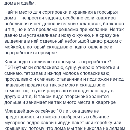
дома и сдаём.
Найти место для сортировки и хранения вторсырья
дома – непростая задача, особенно если квартира
небольшая и нет дополнительных кладовок, балконов
и т.п., но и эта проблема решаема при желании. Не так
давно мы устанавливали новую кухню, и я сразу же
выделила в ней отдельный небольшой шкаф рядом с
мойкой, в который складываю подготовленное к
переработке вторсырьё.
Как я подготавливаю вторсырьё к переработке?
ПЭТ-бутылки споласкиваю, сушу, убираю этикетки и
сминаю, тетрапаки из-под молока споласкиваю,
просушиваю и сминаю, стаканчики и подложки из-под
пищевых продуктов так же мою и складываю
компактно, втулки разрезаю и складываю одну в
другую и т.д. В таком виде вторсырьё хранится
дольше и занимает не так много места в квартире.
Младшей дочке сейчас 10 лет, она даже не
представляет, что можно выбросить в обычное
мусорное ведро какой-нибудь пакет или коробку или
крышечку, потому что дома мы так никогда не делаем