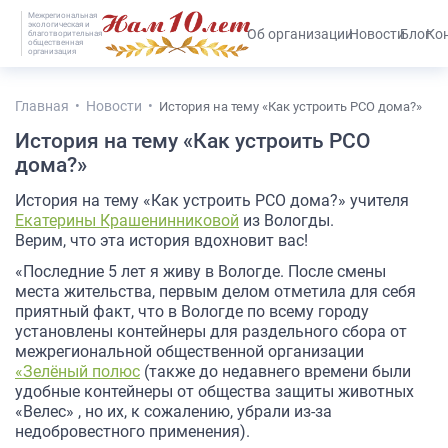
Межрегиональная
экологическая и
#25536 (без названия)
Об организации
Новости
Блог
Ко
благотворительная
общественная
организация
Главная
Новости
История на тему «Как устроить РСО дома?»
История на тему «Как устроить РСО
дома?»
История на тему «Как устроить РСО дома?» учителя
Екатерины Крашенинниковой
из Вологды.
Верим, что эта история вдохновит вас!
«Последние 5 лет я живу в Вологде. После смены
места жительства, первым делом отметила для себя
приятный факт, что в Вологде по всему городу
установлены контейнеры для раздельного сбора от
межрегиональной общественной организации
«Зелёный полюс
(также до недавнего времени были
удобные контейнеры от общества защиты животных
«Велес» , но их, к сожалению, убрали из-за
недобровестного применения).