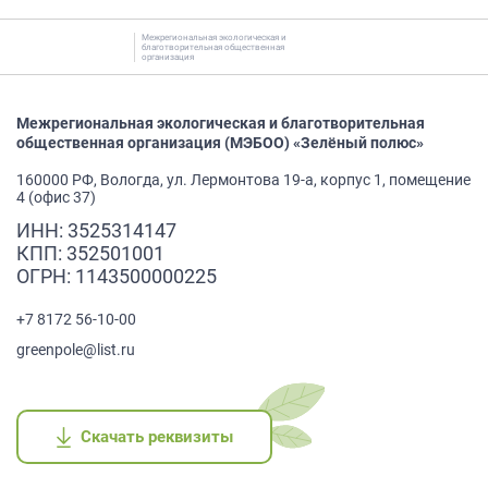
Межрегиональная экологическая и
благотворительная общественная
организация
Межрегиональная экологическая и благотворительная
общественная организация (МЭБОО) «Зелёный полюс»
160000 РФ, Вологда, ул. Лермонтова 19-а, корпус 1, помещение
4 (офис 37)
ИНН: 3525314147
КПП: 352501001
ОГРН: 1143500000225
+7 8172 56-10-00
greenpole@list.ru
Скачать реквизиты
Скачать реквизиты
Скачать реквизиты
Скачать реквизиты
Скачать реквизиты