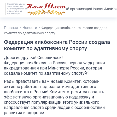
Межрегиональная
экологическая и
#25536 (без названия)
Об организации
Новости
Блог
Ко
благотворительная
общественная
организация
Главная
Новости
Федерация кикбоксинга России создала
комитет по адаптивному спорту
Федерация кикбоксинга России создала
комитет по адаптивному спорту
Дорогие друзья! Свершилось!
Федерация кикбоксинга России, первая Федерация
аккредитованная при Минспорте России, которая
создала комитет по адаптивному спорту🥇
Рады представить вам новый Комитет, который
активно работает над развитием адаптивного
кикбоксинга в России! Комитет стремится создать
эффективную организационную поддержку и
способствует популяризации этого уникального
направления спорта среди людей с особенностями
развития и здоровья.