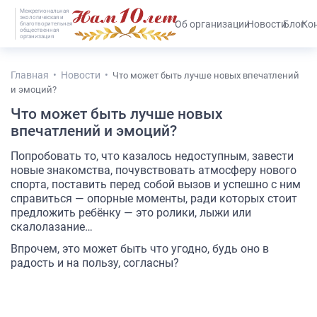
Межрегиональная
экологическая и
#25536 (без названия)
Об организации
Новости
Блог
Ко
благотворительная
общественная
организация
Главная
Новости
Что может быть лучше новых впечатлений
и эмоций?
Что может быть лучше новых
впечатлений и эмоций?
Попробовать то, что казалось недоступным, завести
новые знакомства, почувствовать атмосферу нового
спорта, поставить перед собой вызов и успешно с ним
справиться — опорные моменты, ради которых стоит
предложить ребёнку — это ролики, лыжи или
скалолазание…
Впрочем, это может быть что угодно, будь оно в
радость и на пользу, согласны?