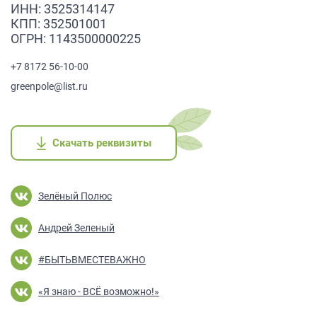
ИНН: 3525314147
КПП: 352501001
ОГРН: 1143500000225
+7 8172 56-10-00
greenpole@list.ru
Скачать реквизиты
Скачать реквизиты
Скачать реквизиты
Скачать реквизиты
Скачать реквизиты
Зелёный Полюс
Андрей Зеленый
#БЫТЬВМЕСТЕВАЖНО
«Я знаю - ВСЁ возможно!»