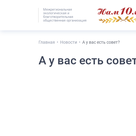
Межрегиональная
экологическая и
#25536 (без наз
благотворительная
общественная организация
Главная
Новости
А у вас есть совет?
А у вас есть сове